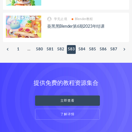
学无止境
Blender教程
葵黑黑Blender第6期2023年结课
1
…
580
581
582
583
584
585
586
587
提供免费的教程资源集合
立即查看
了解详情