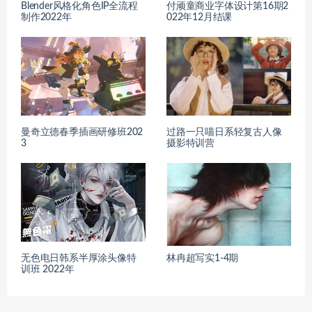
Blender风格化角色IP全流程
付顽童商业字体设计第16期2
制作2022年
022年12月结课
曼奇立德春季插画研修班202
过路一只喵日系轻复古人像
3
摄影特训营
无色电日韩系半厚涂头像特
林冉超写实1-4期
训班 2022年