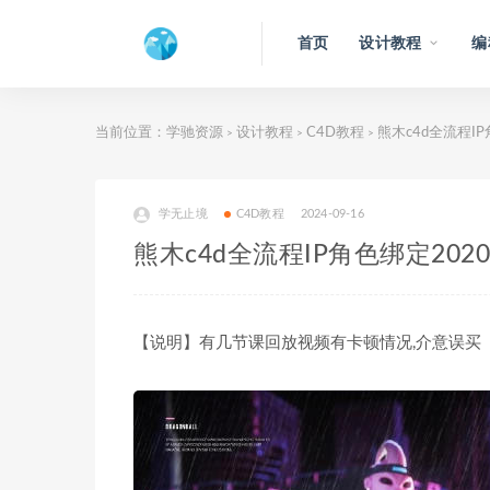
首页
设计教程
编
当前位置：
学驰资源
设计教程
C4D教程
熊木c4d全流程IP
>
>
>
学无止境
C4D教程
2024-09-16
熊木c4d全流程IP角色绑定202
【说明】有几节课回放视频有卡顿情况,介意误买