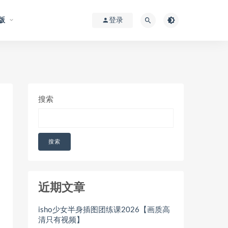
版
登录
搜索
搜索
近期文章
isho少女半身插图团练课2026【画质高
清只有视频】