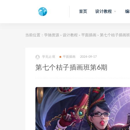
首页
设计教程
编
当前位置：
学驰资源
设计教程
平面插画
第七个桔子插画班
>
>
>
学无止境
平面插画
2024-09-17
第七个桔子插画班第6期