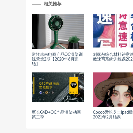
相关推荐
逆转未来电商产品OC渲染训
刘家彤综合材料诗意
练营第2期【2020年6月完
致速写系统训练课202
结】
军长C4D+OC产品渲染动画
Coooo爱吃芝士ipad
第二季
2021年2月结课