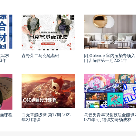
速写极
森野荣二马克笔基础
阿泽blender室内渲染专项入
3年
门训练营第一期2021年
插画课程
白无常超级班 第17期 2022
乌云男青年视觉技法全能班
年2月结课
021年5月结课艾琦杨成林