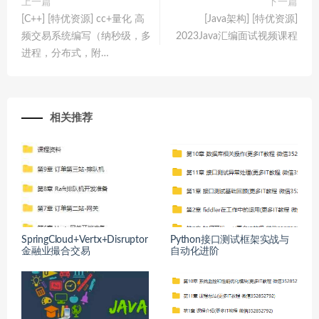
上一篇
下一篇
[C++] [特优资源] cc+量化 高
[Java架构] [特优资源]
频交易系统编写（纳秒级，多
2023Java汇编面试视频课程
进程，分布式，附…
相关推荐
SpringCloud+Vertx+Disruptor
Python接口测试框架实战与
金融业撮合交易
自动化进阶