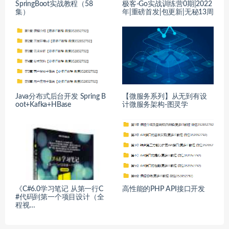
SpringBoot实战教程（58
极客-Go实战训练营0期|2022
集）
年|重磅首发|包更新|无秘13周
Java分布式后台开发 Spring B
【微服务系列】从无到有设
oot+Kafka+HBase
计微服务架构-图灵学
《C#6.0学习笔记 从第一行C
高性能的PHP API接口开发
#代码到第一个项目设计（全
程视…