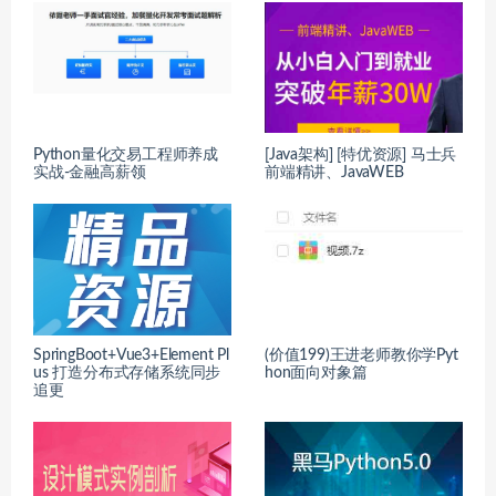
Python量化交易工程师养成
[Java架构] [特优资源] 马士兵
实战-金融高薪领
前端精讲、JavaWEB
SpringBoot+Vue3+Element Pl
(价值199)王进老师教你学Pyt
us 打造分布式存储系统同步
hon面向对象篇
追更