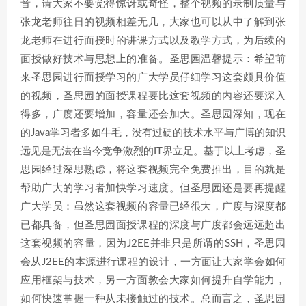
音，请大家不要觉得惊讶或奇怪，整个视频的录制质量与
张龙老师往日的视频相差无几，大家也可以从中了解到张
龙老师在进行面授时的讲课方式以及教学方式，为后续的
面授做好技术与思想上的准备。圣思园温馨提示：希望前
来圣思园进行面授学习的广大学员仔细学习这套颇具价值
的视频，圣思园的面授课程要比这套视频的内容还要深入
得多，广度还要增加，容量还会加大。圣思园深知，现在
的Java学习者多如牛毛，没有过硬的技术水平与广博的知识
远见是无法在当今竞争激烈的IT界立足。基于以上考虑，圣
思园经过深思熟虑，将这套视频完全免费推出，目的就是
帮助广大的学习者加快学习速度。但圣思园还是要再提醒
广大学员：虽然这套视频的容量已经很大，广度与深度都
已都具备，但圣思园面授课程的深度与广度都会远远超出
这套视频的容量，因为J2EE并非只是所谓的SSH，圣思园
会从J2EE的本源进行课程的设计，一方面让大家学会如何
应用框架与技术，另一方面教会大家如何提升自学能力，
如何快速掌握一种从未接触过的技术。总而言之，圣思园