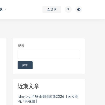
版
登录
搜索
搜索
近期文章
isho少女半身插图团练课2026【画质高
清只有视频】