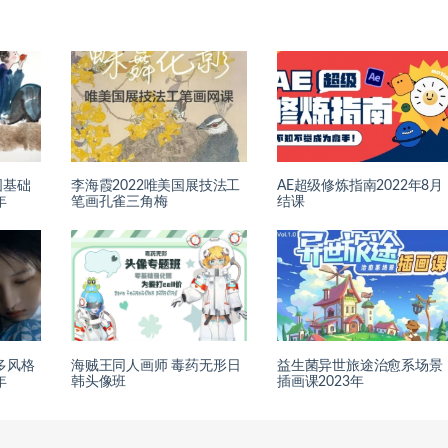
图基础
李海霞2022唯美国展技法工
AE超级修炼指南2022年8月
年
笔画孔雀三角梅
结课
多风格
海贼王同人画师 毒药无形日
益生菌异世旅途治愈系场景
年
韩头像班
插画课2023年