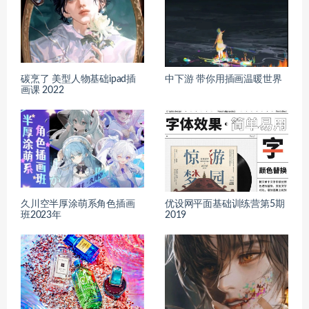
碳烹了 美型人物基础ipad插
中下游 带你用插画温暖世界
画课 2022
久川空半厚涂萌系角色插画
优设网平面基础训练营第5期
班2023年
2019