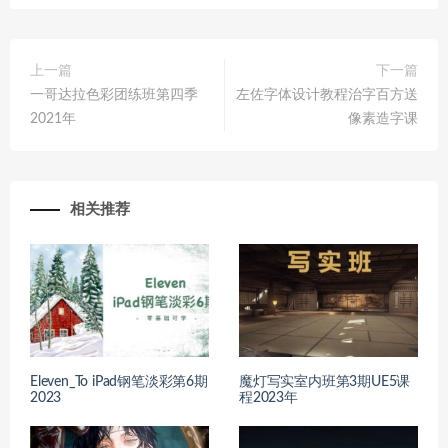
上一篇
下一篇
一哥达拉色彩团练班第四季
左佐字体设计教程治字百方送
2021年
像素造字课
相关推荐
Eleven_To iPad钢笔淡彩第6期
魔灯写实室内班第3期UE5课
2023
程2023年