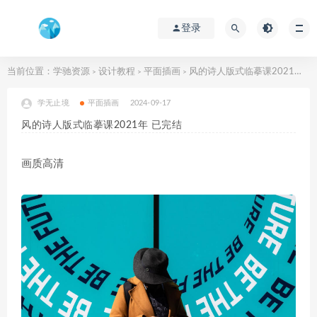
登录
当前位置：
学驰资源
设计教程
平面插画
风的诗人版式临摹课2021年 已完结
>
>
>
学无止境
平面插画
2024-09-17
风的诗人版式临摹课2021年 已完结
画质高清