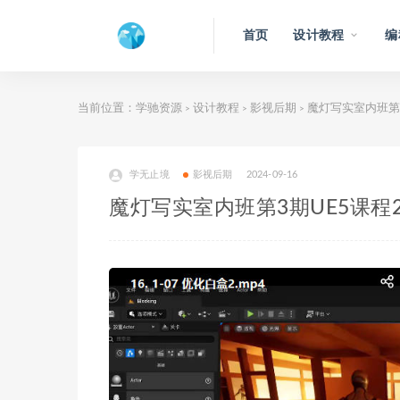
首页
设计教程
编
当前位置：
学驰资源
设计教程
影视后期
魔灯写实室内班第3
>
>
>
学无止境
影视后期
2024-09-16
魔灯写实室内班第3期UE5课程2