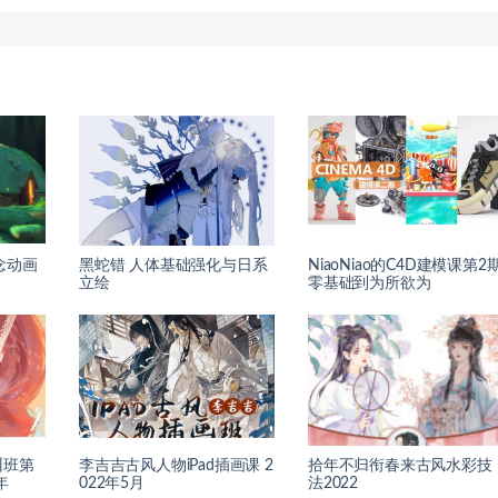
概念动画
黑蛇错 人体基础强化与日系
NiaoNiao的C4D建模课第2
立绘
零基础到为所欲为
训班第
李吉吉古风人物iPad插画课 2
拾年不归衔春来古风水彩技
年
022年5月
法2022