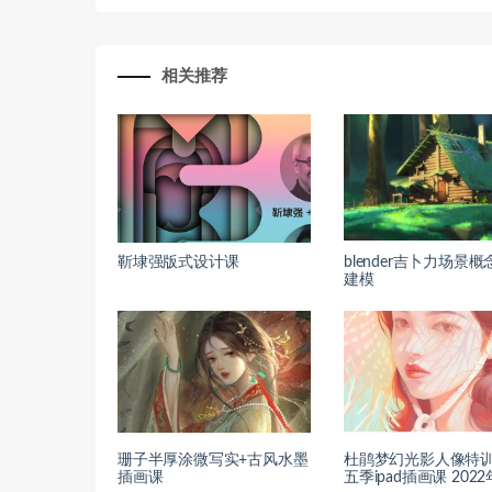
相关推荐
靳埭强版式设计课
blender吉卜力场景
建模
珊子半厚涂微写实+古风水墨
杜鹃梦幻光影人像特
插画课
五季ipad插画课 2022