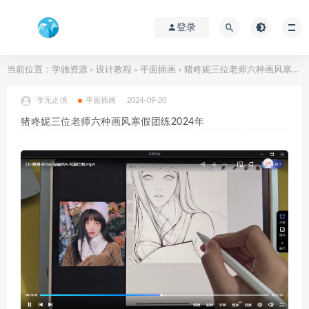
登录
当前位置：
学驰资源
设计教程
平面插画
猪咚妮三位老师六种画风寒假团练2024年
>
>
>
学无止境
平面插画
2024-09-20
猪咚妮三位老师六种画风寒假团练2024年