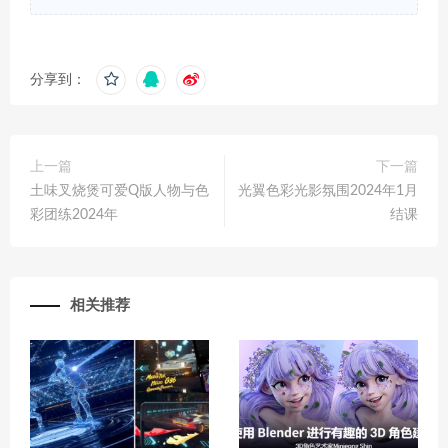
分享到：
上一篇
下一篇
土味叉烧煲可爱Q版人物与色
光翼色彩光影氛围2024年1月
彩团练2024年
结课
相关推荐