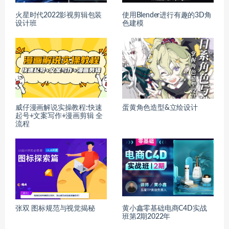
火星时代2022影视剪辑包装
使用Blender进行有趣的3D角
设计班
色建模
威仔漫画解说实操教程:快速
蛋黄角色造型&立绘设计
起号+文案写作+漫画剪辑 全
流程
张双 图标规范与视觉揭秘
黄小鑫零基础电商C4D实战
班第2期2022年