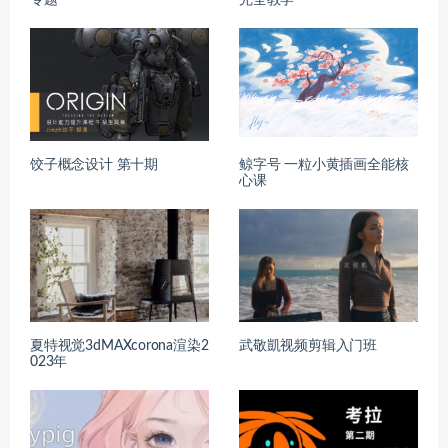
饺子概念设计 第十期
鲸字号 一粒小黄插画全能核
心课
夏特视觉3dMAXcorona渲染2
武敬凱视频剪辑入门班
023年