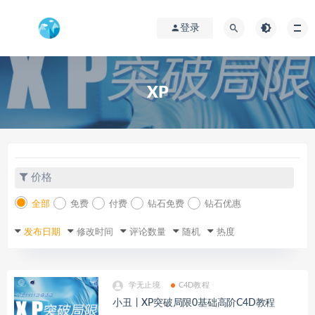
登录
XP
价格
全部
免费
付费
钻石免费
钻石优惠
发布日期
修改时间
评论数量
随机
热度
学无止境
C4D教程
小丑丨XP突破局限0基础高阶C4D教程