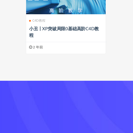
C4D教程
小丑丨XP突破局限0基础高阶C4D教
程
2 年前