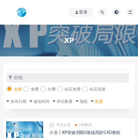
登录
XP
价格
全部
免费
付费
钻石免费
钻石优惠
发布日期
修改时间
评论数量
随机
热度
学无止境
C4D教程
小丑丨XP突破局限0基础高阶C4D教程