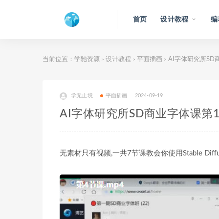
首页
设计教程
编
当前位置：
学驰资源
设计教程
平面插画
AI字体研究所SD
>
>
>
学无止境
平面插画
2024-09-19
AI字体研究所SD商业字体课第1
无素材只有视频,一共7节课教会你使用Stable Diff