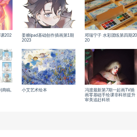
课202
姜糖ipad基础创作插画第1期
邓瑞宁子 水彩团练第四期2
2023
20
到商稿,
小艾艺术绘本
冯渡最新第7期一起画TV插
画零基础手绘课非科班提升
审美追赶科班