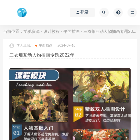
登录
当前位置：
学驰资源
设计教程
平面插画
三衣畑互动人物插画专题2022年
>
>
>
学无止境
平面插画
2024-09-18
三衣畑互动人物插画专题2022年