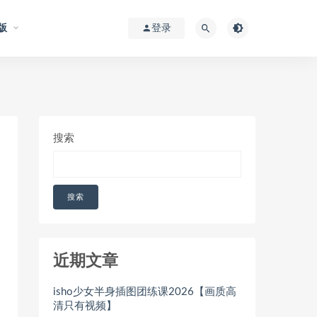
版
登录
搜索
搜索
近期文章
isho少女半身插图团练课2026【画质高
清只有视频】