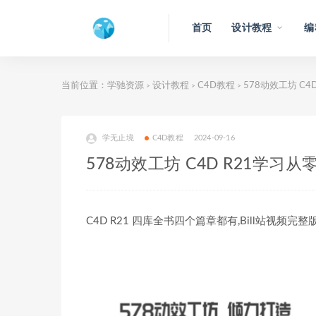
首页
设计教程
编
当前位置：
学驰资源
设计教程
C4D教程
578动效工坊 C4
>
>
>
学无止境
C4D教程
2024-09-16
578动效工坊 C4D R21学习
C4D R21 四库全书四个篇章都有,Bill站视频完