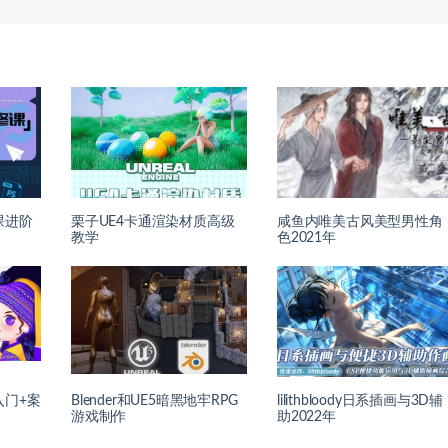
课进阶
栗子UE4卡通渲染材质高级
咸鱼内唯美古风美型男性角
教学
色2021年
画入门+案
Blender和UE5暗黑地牢RPG
lilithbloody日系插画与3D辅
游戏制作
助2022年