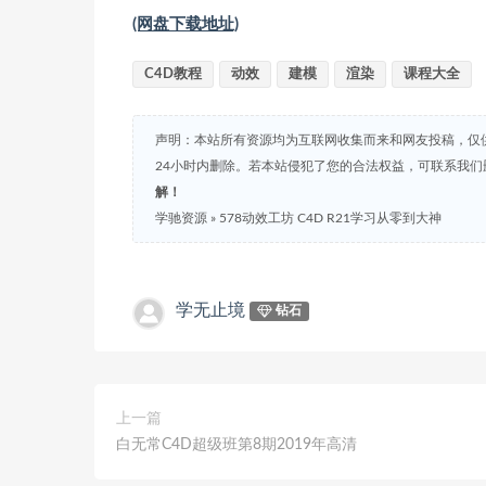
(网盘下载地址)
C4D教程
动效
建模
渲染
课程大全
声明：本站所有资源均为互联网收集而来和网友投稿，仅
24小时内删除。若本站侵犯了您的合法权益，可联系我
解！
学驰资源
»
578动效工坊 C4D R21学习从零到大神
学无止境
钻石
上一篇
白无常C4D超级班第8期2019年高清