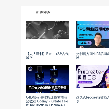
相关推荐
【人人译制】Blender2.9古代
光影魔方商业PS后期
城堡
班
C4D教程|香水瓶建模材质渲
画久久Procreate插
染教程 Udemy – Create a Pe
例
rfume Bottle in Cinema 4D