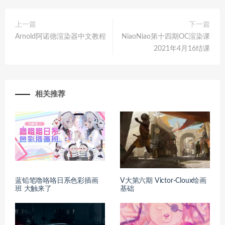
上一篇
下一篇
Arnold阿诺德渲染器中文教程
NiaoNiao第十四期OC渲染课
2021年4月16结课
相关推荐
蓝铅笔噜咯咯日系色彩插画
V大第六期 Victor-Cloux绘画
班 大触来了
基础