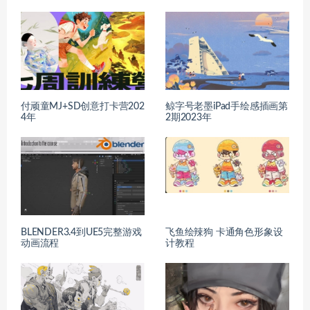
付顽童MJ+SD创意打卡营202
鲸字号老墨iPad手绘感插画第
4年
2期2023年
BLENDER3.4到UE5完整游戏
飞鱼绘辣狗 卡通角色形象设
动画流程
计教程