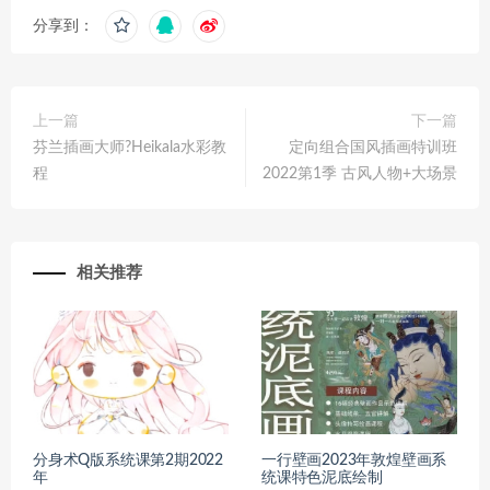
分享到：
上一篇
下一篇
芬兰插画大师?Heikala水彩教
定向组合国风插画特训班
程
2022第1季 古风人物+大场景
相关推荐
分身术Q版系统课第2期2022
一行壁画2023年敦煌壁画系
年
统课特色泥底绘制