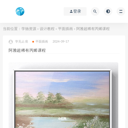
登录
当前位置：
学驰资源
设计教程
平面插画
阿雅超稀有丙烯课程
>
>
>
学无止境
平面插画
2024-09-17
阿雅超稀有丙烯课程