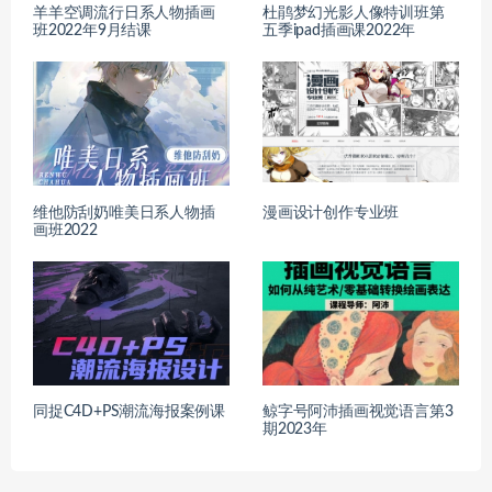
羊羊空调流行日系人物插画
杜鹃梦幻光影人像特训班第
班2022年9月结课
五季ipad插画课2022年
维他防刮奶唯美日系人物插
漫画设计创作专业班
画班2022
同捉C4D+PS潮流海报案例课
鲸字号阿沛插画视觉语言第3
期2023年