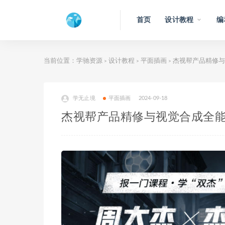
首页
设计教程
编
当前位置：
学驰资源
设计教程
平面插画
杰视帮产品精修与
>
>
>
学无止境
平面插画
2024-09-18
杰视帮产品精修与视觉合成全