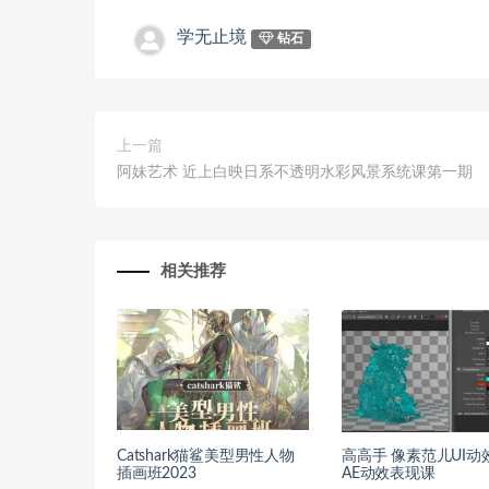
学无止境
钻石
上一篇
阿妹艺术 近上白映日系不透明水彩风景系统课第一期
相关推荐
Catshark猫鲨美型男性人物
高高手 像素范儿UI动
插画班2023
AE动效表现课