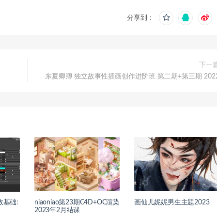
分享到：
下一
东夏卿卿 独立故事性插画创作进阶班 第二期+第三期 202
效基础:
niaoniao第23期C4D+OC渲染
画仙儿妮妮男生主题2023
2023年2月结课