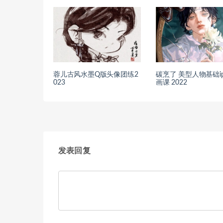
蓉儿古风水墨Q版头像团练2
碳烹了 美型人物基础ip
023
画课 2022
发表回复