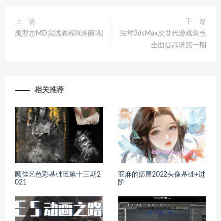
上一篇
下一篇
魔型志MD实战教程II(洛丽塔)
法常3dsMax次世代游戏角色
全面提高班第一期
相关推荐
顾佳艺色彩基础班第十三期2
亚麻的部屋2022头像基础+进
021
阶