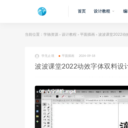
首页
设计教程
编
当前位置：
学驰资源
设计教程
平面插画
波波课堂2022动
>
>
>
学无止境
平面插画
2024-09-18
波波课堂2022动效字体双料设