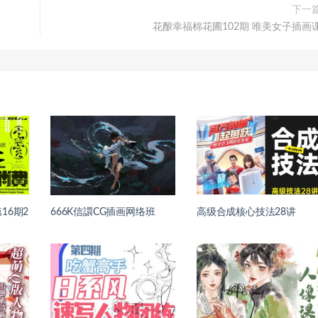
下一
花酿幸福棉花圃102期 唯美女子插画
16期2
666K信譞CG插画网络班
高级合成核心技法28讲