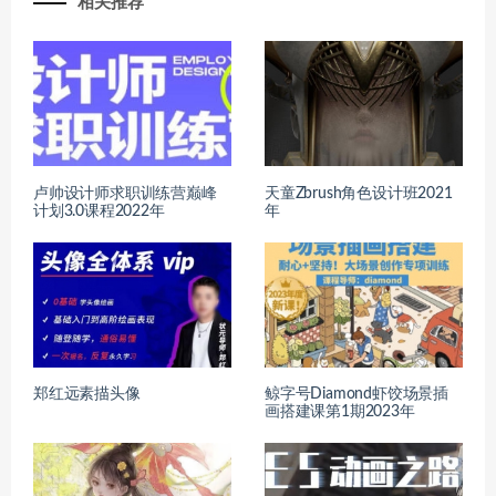
相关推荐
卢帅设计师求职训练营巅峰
天童Zbrush角色设计班2021
计划3.0课程2022年
年
郑红远素描头像
鲸字号Diamond虾饺场景插
画搭建课第1期2023年