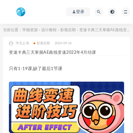
登录
当前位置：
学驰资源
设计教程
影视后期
变速卡典三天掌握AE曲线变速2022年4月结课
>
>
>
学无止境
影视后期
2024-09-16
变速卡典三天掌握AE曲线变速2022年4月结课
只有1-19课,缺了最后1节课