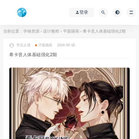
登录
当前位置：
学驰资源
设计教程
平面插画
希卡音人体基础强化2期
>
>
>
学无止境
平面插画
2024-09-18
希卡音人体基础强化2期