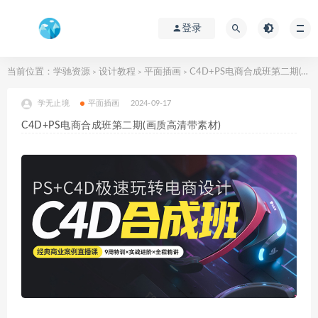
登录
当前位置：
学驰资源
设计教程
平面插画
C4D+PS电商合成班第二期(画质高清带素材)
>
>
>
学无止境
平面插画
2024-09-17
C4D+PS电商合成班第二期(画质高清带素材)