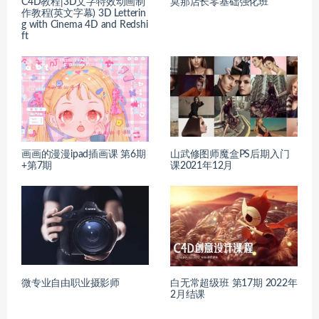
C4D教程|3D文字特效动画制
莫那店长零基础强化班
作教程(英文字幕) 3D Letterin
g with Cinema 4D and Redshi
ft
画画的漫漫ipad插画课 第6期
山武修图师魔盒PS后期入门
+第7期
课2021年12月
微专业自由职业摄影师
白无常超级班 第17期 2022年
2月结课