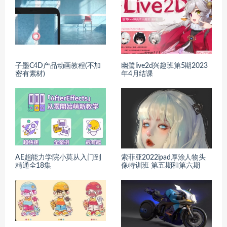
子墨C4D产品动画教程(不加
幽鹭live2d兴趣班第5期2023
密有素材)
年4月结课
AE超能力学院小莫从入门到
索菲亚2022ipad厚涂人物头
精通全18集
像特训班 第五期和第六期