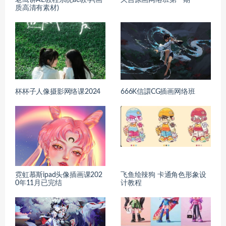
老鹰讲AE教程系统ae教学(画
久吉原画网络班第一期
质高清有素材)
杯杯子人像摄影网络课2024
666K信譞CG插画网络班
霓虹慕斯ipad头像插画课202
飞鱼绘辣狗 卡通角色形象设
0年11月已完结
计教程