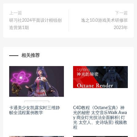
上一篇
下一篇
研习社2024平面设计精锐创
逸之10.0游戏美术研修班
造营第1期
2023年
相关推荐
卡通美少女凯露实时三维静
C4D教程《Octane宝典》神
帧全流程案例教学
光的秘密 太空音乐Walk Awa
y 商业灯光技法全面解析( 灯
光 太空人、史诗场景) 视频教
程