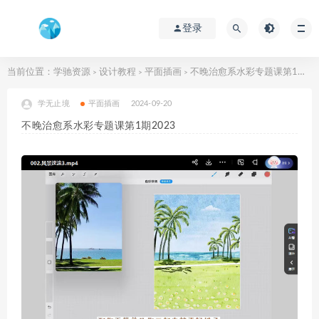
登录
当前位置：
学驰资源
设计教程
平面插画
不晚治愈系水彩专题课第1期2023
>
>
>
学无止境
平面插画
2024-09-20
不晚治愈系水彩专题课第1期2023