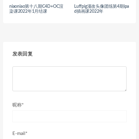
niaoniao第十八期C4D+OC渲
Luffpig漫改头像团练第4期ipa
染课2022年1月结课
d插画课2022年
发表回复
昵称*
E-mail*