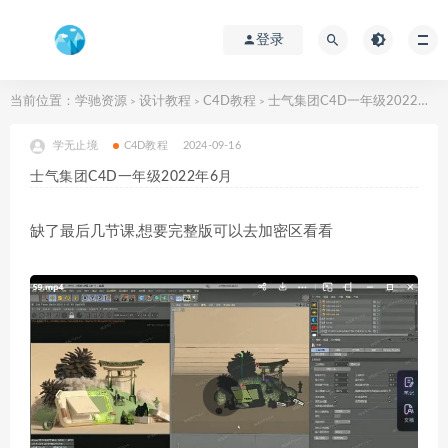
登录
当前位置：
学驰资源
设计教程
C4D教程
士气集团C4D一年级2022年6月
>
>
>
学无止境
C4D教程
2024-09-16
士气集团C4D一年级2022年6月
缺了最后几节课,想要完整版可以去加密区看看