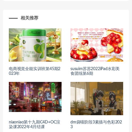
相关推荐
电商视觉全能实训班第45期2
susuim苏苏2022iPad水彩美
023年
食团练第6期
niaoniao第十九期C4D+OC渲
dm袋喵阶段3素描与色彩202
染课2022年4月结课
3