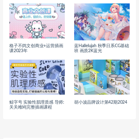
格子不鸽文创商业+运营插画
蓝Hallelujah 秋季日系CG基础
课2023年
班 画质2K蓝光
鲸字号 实验性肌理质感 导师:
胡小波品牌设计第42期2024
关关雎鸠完整插画课程