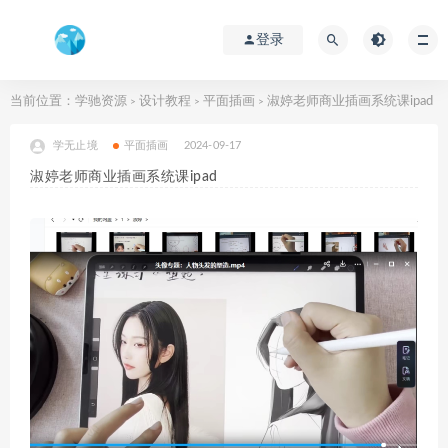
登录
当前位置：
学驰资源
设计教程
平面插画
淑婷老师商业插画系统课ipad
>
>
>
学无止境
平面插画
2024-09-17
淑婷老师商业插画系统课ipad