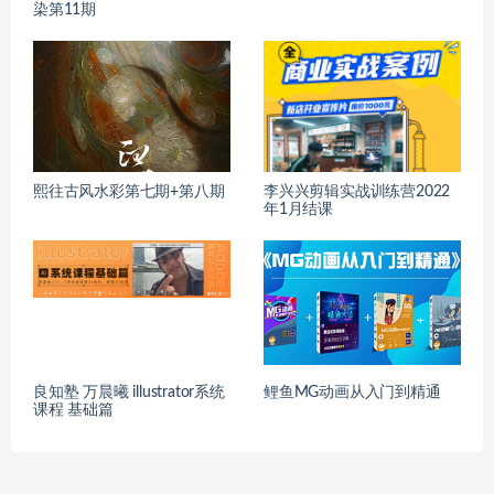
染第11期
熙往古风水彩第七期+第八期
李兴兴剪辑实战训练营2022
年1月结课
良知塾 万晨曦 illustrator系统
鲤鱼MG动画从入门到精通
课程 基础篇