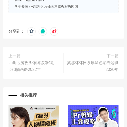
学驰资源
»
y园糖 运营插画速成教程唐园园
分享到：
上一篇
下一篇
Luffpig漫改头像团练第4期
莫那杯杯日系厚涂色彩专题班
ipad插画课2022年
2020年
相关推荐