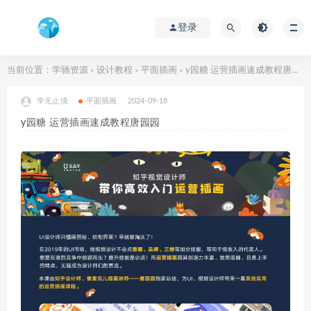
登录
当前位置：
学驰资源
设计教程
平面插画
y园糖 运营插画速成教程唐园园
>
>
>
学无止境
平面插画
2024-09-18
y园糖 运营插画速成教程唐园园