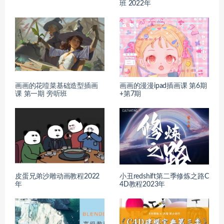
班 2022年
画画的花噎菜基础造型插画
画画的漫漫ipad插画课 第6期
课 第一期 旁听班
+第7期
皮蛋兄弟沙雕动画教程2022
小丑redshift第二季修炼之路C
年
4D教程2023年