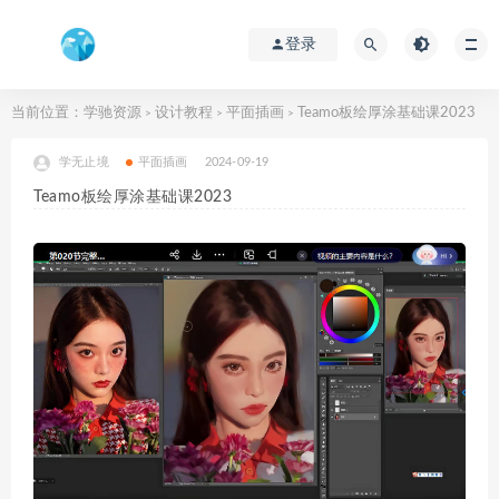
登录
当前位置：
学驰资源
设计教程
平面插画
Teamo板绘厚涂基础课2023
>
>
>
学无止境
平面插画
2024-09-19
Teamo板绘厚涂基础课2023