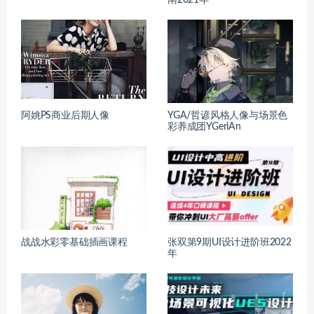
阿姚PS商业后期人像
YGA/哲谚风格人像与场景色
彩养成团YGeriAn
战战水彩零基础插画课程
张双第9期UI设计进阶班2022
年