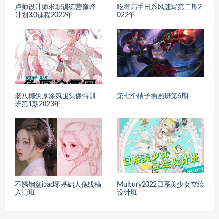
卢帅设计师求职训练营巅峰
吃蟹高手日系风速写第二期2
计划3.0课程2022年
022年
老八椰伪厚涂氛围头像特训
第七个桔子插画班第6期
班第1期2023年
不锈钢盆ipad零基础人像线稿
Mulbury2022日系美少女立绘
入门班
设计班