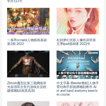
学共113节
一条Procreate人物插画基础
杜鹃梦幻光影人像特训班第
第2期 2022
五季ipad插画课 2022年
Zbrush魔型志第三期网络班
中文字幕-Blender教程|人物手
光叔强哥次世代游戏全流程
臂结构手部胳膊雕刻教学 Ar
建模雕刻(画质高清)
m and hand anatomy exercis
es course