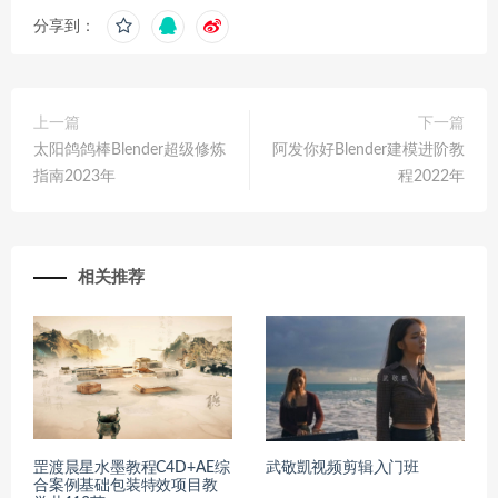
分享到：
上一篇
下一篇
太阳鸽鸽棒Blender超级修炼
阿发你好Blender建模进阶教
指南2023年
程2022年
相关推荐
罡渡晨星水墨教程C4D+AE综
武敬凱视频剪辑入门班
合案例基础包装特效项目教