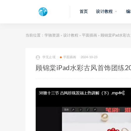
首页
设计教程
编
当前位置：
学驰资源
设计教程
平面插画
顾锦棠iPad水彩古
>
>
>
学无止境
平面插画
2024-10-23
顾锦棠iPad水彩古风首饰团练20