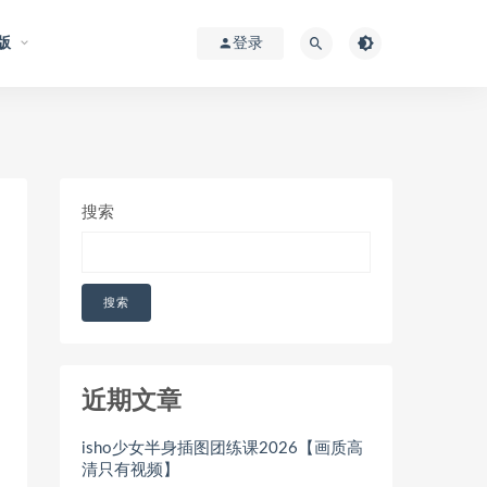
版
登录
搜索
搜索
近期文章
isho少女半身插图团练课2026【画质高
清只有视频】