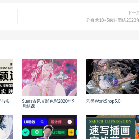
下一
分身术10+5疯狂团练2023
析与实
Suars古风光影色彩2020年9
艺类WorkShop5.0
月结课