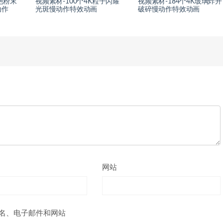
彩色粉末
视频素材-100个4K粒子闪耀
视频素材-184个4K玻璃炸开
动作
光斑慢动作特效动画
破碎慢动作特效动画
网站
名、电子邮件和网站