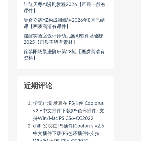
绯红天尊AI漫剧教程2026【画质一般有
课件】
曼奇立德YZ构成团练课2026年8月已结
课【画质高清有课件】
摇醒实验室设计师幼儿园AI软件基础课
2025【画质不错有素材】
徐慕阳场景进阶班第28期【画质高清有
资料】
近期评论
学无止境
发表在
PS插件|Coolorus
v2.6中文插件下载(PS色环插件)-支
持Win/Mac PS CS6-CC2022
chili
发表在
PS插件|Coolorus v2.6
中文插件下载(PS色环插件)-支持