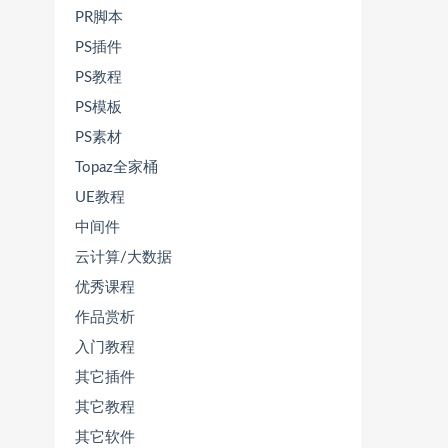
PR脚本
PS插件
PS教程
PS模板
PS素材
Topaz全家桶
UE教程
中间件
云计算/大数据
优秀课程
作品赏析
入门教程
其它插件
其它教程
其它软件