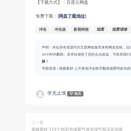
【下载方式】：百度云网盘
免费下载：
(网盘下载地址)
冲击
冲击波
影视特效
烟雾
烟雾缥缈
声明：本站所有资源均为互联网收集而来和网友投稿，仅
24小时内删除。若本站侵犯了您的合法权益，可联系我
解！
学驰资源
»
视频素材-上升落地冲击散开翻滚烟雾特效动画
学无止境
钻石
上一篇
视频素材-114个4K彩色烟雾气体弥漫气氛渲染动画