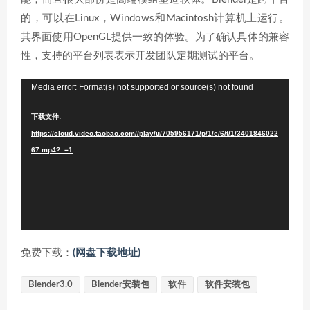
的，可以在Linux，Windows和Macintosh计算机上运行。
其界面使用OpenGL提供一致的体验。为了确认具体的兼容
性，支持的平台列表表示开发团队定期测试的平台。
视
Media error: Format(s) not supported or source(s) not found
频
下载文件:
播
https://cloud.video.taobao.com//play/u/705956171/p/1/e/6/t/1/3401846022
放
67.mp4?_=1
器
免费下载：
(网盘下载地址)
Blender3.0
Blender安装包
软件
软件安装包