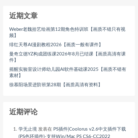
近期文章
Weber老魏拾艺绘画第12期角色特训班【画质不错只有视
频】
绯红天尊AI漫剧教程2026【画质一般有课件】
曼奇立德YZ构成团练课2026年8月已结课【画质高清有课
件】
摇醒实验室设计师幼儿园AI软件基础课2025【画质不错有
素材】
徐慕阳场景进阶班第28期【画质高清有资料】
近期评论
学无止境
发表在
PS插件|Coolorus v2.6中文插件下载
(PS色环插件)-支持Win/Mac PS CS6-CC2022