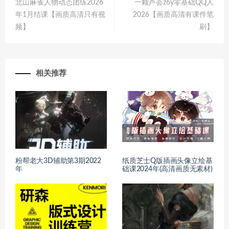
北山麻雀人物动态团练2026
一颗芦荟z6y零基础QQ人
年1月结课【画质高清只有视
2026【画质高清有课件笔
频】
刷】
相关推荐
粉帮老大3D辅助第3期2022
纸质芝士Q版插画头像立绘基
年
础课2024年(高清画质无素材)