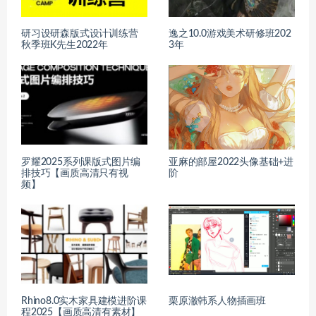
研习设研森版式设计训练营
逸之10.0游戏美术研修班202
秋季班K先生2022年
3年
罗耀2025系列课版式图片编
亚麻的部屋2022头像基础+进
排技巧【画质高清只有视
阶
频】
Rhino8.0实木家具建模进阶课
栗原澈韩系人物插画班
程2025【画质高清有素材】