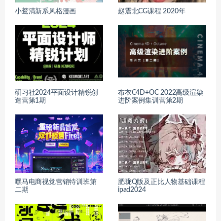
小鹫清新系风格漫画
赵震北CG课程 2020年
研习社2024平面设计精锐创
布衣C4D+OC 2022高级渲染
造营第1期
进阶案例集训营第2期
嘿马电商视觉营销特训班第
肥珑Q版及正比人物基础课程
二期
ipad2024