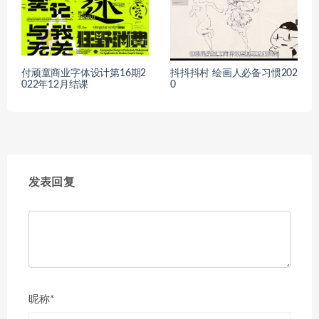
付顽童商业字体设计第16期2
抖抖抖村 绘画人必备习惯202
022年12月结课
0
发表回复
昵称*