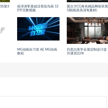
SS第3
侯泽涛零基础没骨花鸟画 13
翼次方CG角色精品网络班第
0节完整视频
5期(画质高清有素材)
MG动画自习室 AE MG动画
刘意白美学全屋定制设计提
教程
升课2022年