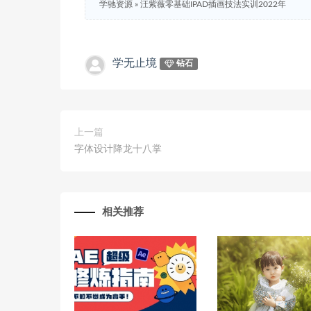
学驰资源
»
汪紫薇零基础IPAD插画技法实训2022年
学无止境
钻石
上一篇
字体设计降龙十八掌
相关推荐