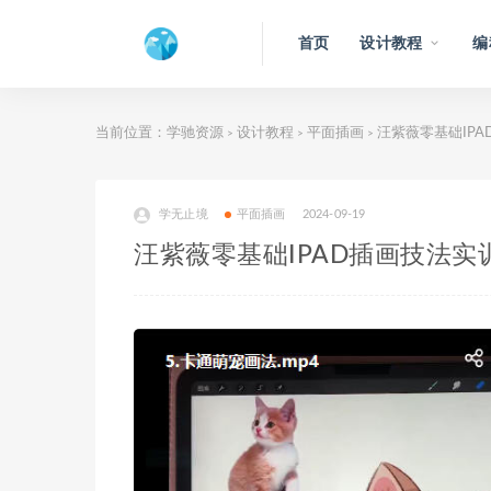
首页
设计教程
编
当前位置：
学驰资源
设计教程
平面插画
汪紫薇零基础IPA
>
>
>
学无止境
平面插画
2024-09-19
汪紫薇零基础IPAD插画技法实训