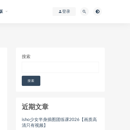
版
登录
搜索
搜索
近期文章
isho少女半身插图团练课2026【画质高
清只有视频】