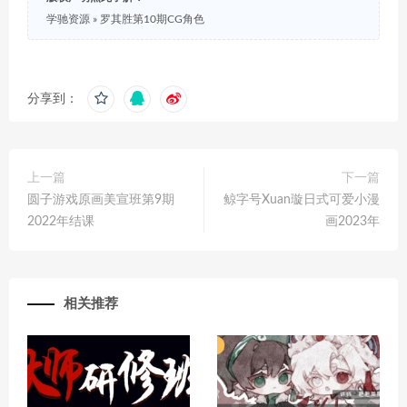
学驰资源
»
罗其胜第10期CG角色
分享到：
上一篇
下一篇
圆子游戏原画美宣班第9期
鲸字号Xuan璇日式可爱小漫
2022年结课
画2023年
相关推荐