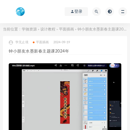
登录
当前位置：
学驰资源
设计教程
平面插画
钟小朋友水墨新春主题课2024年
>
>
>
学无止境
平面插画
2024-09-19
钟小朋友水墨新春主题课2024年