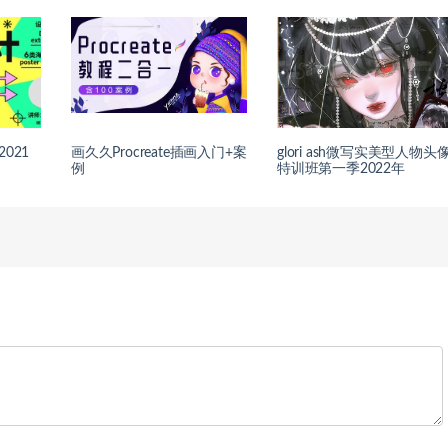
021
画久久Procreate插画入门+案
glori ash微写实美型人物头
例
特训班第一季2022年