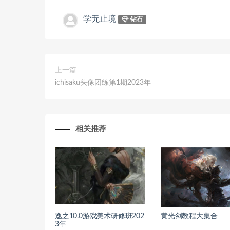
学无止境
钻石
上一篇
ichisaku头像团练第1期2023年
相关推荐
逸之10.0游戏美术研修班202
黄光剑教程大集合
3年